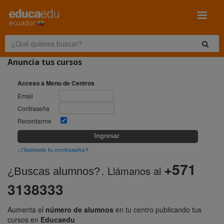
ecuador
Anuncia tus cursos
Acceso a Menu de Centros
Email
Contraseña
Recordarme
Ingresar
¿Olvidaste tu contraseña?
+571
Recordar contraseña
. Llámanos al 
¿Buscas alumnos?
Se enviarán instrucciones a su correo informando los pasos a 
3138333
seguir para restaurar su clave
Email
Aumenta el 
número de alumnos
 en tu centro publicando tus 
cursos en 
Educaedu
Enviar