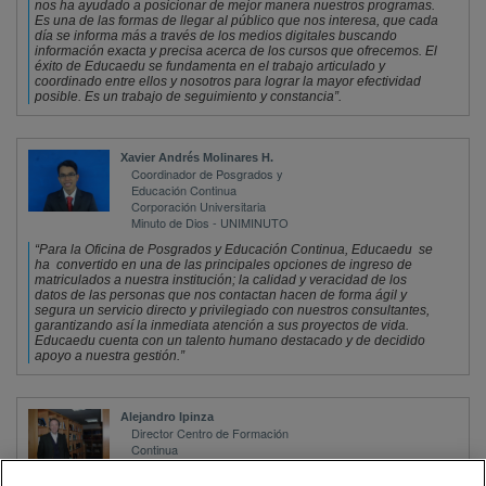
nos ha ayudado a posicionar de mejor manera nuestros programas. 
Es una de las formas de llegar al público que nos interesa, que cada 
día se informa más a través de los medios digitales buscando 
información exacta y precisa acerca de los cursos que ofrecemos. El 
éxito de Educaedu se fundamenta en el trabajo articulado y 
coordinado entre ellos y nosotros para lograr la mayor efectividad 
posible. Es un trabajo de seguimiento y constancia”.
Xavier Andrés Molinares H.
Coordinador de Posgrados y 
Educación Continua
Corporación Universitaria 
Minuto de Dios - UNIMINUTO
“Para la Oficina de Posgrados y Educación Continua, Educaedu se 
ha convertido en una de las principales opciones de ingreso de 
matriculados a nuestra institución; la calidad y veracidad de los 
datos de las personas que nos contactan hacen de forma ágil y 
segura un servicio directo y privilegiado con nuestros consultantes, 
garantizando así la inmediata atención a sus proyectos de vida. 
Educaedu cuenta con un talento humano destacado y de decidido 
apoyo a nuestra gestión.”
Alejandro Ipinza
Director Centro de Formación 
Continua
Universidad Finis Terrae