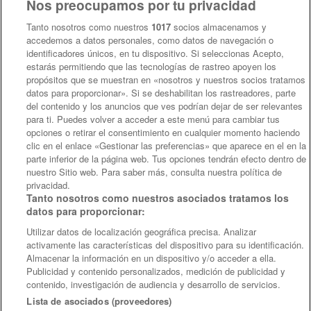
Nos preocupamos por tu privacidad
Para el Centro de Formación Continua de nuestra Universidad, 
Educaedu se ha transformado en una herramienta muy efectiva 
para llegar a nuestros potenciales alumnos toda nuestra oferta 
Tanto nosotros como nuestros 
1017
 socios almacenamos y 
académica. Destacándose el 
gran profesionalismo de su equipo
y
accedemos a datos personales, como datos de navegación o 
constantes mejoras al sitio
 que se traducen en una 
fácil búsqueda 
identificadores únicos, en tu dispositivo. Si seleccionas Acepto, 
para los consultantes.
estarás permitiendo que las tecnologías de rastreo apoyen los 
propósitos que se muestran en «nosotros y nuestros socios tratamos 
datos para proporcionar». Si se deshabilitan los rastreadores, parte 
del contenido y los anuncios que ves podrían dejar de ser relevantes 
Conoce más sobre Educaedu:
para ti. Puedes volver a acceder a este menú para cambiar tus 
opciones o retirar el consentimiento en cualquier momento haciendo 
clic en el enlace «Gestionar las preferencias» que aparece en el en la 
parte inferior de la página web. Tus opciones tendrán efecto dentro de 
nuestro Sitio web. Para saber más, consulta nuestra política de 
privacidad.
Tanto nosotros como nuestros asociados tratamos los 
datos para proporcionar:
Utilizar datos de localización geográfica precisa. Analizar 
<
>
activamente las características del dispositivo para su identificación. 
Almacenar la información en un dispositivo y/o acceder a ella. 
Publicidad y contenido personalizados, medición de publicidad y 
contenido, investigación de audiencia y desarrollo de servicios. 
 Lista de asociados (proveedores) 