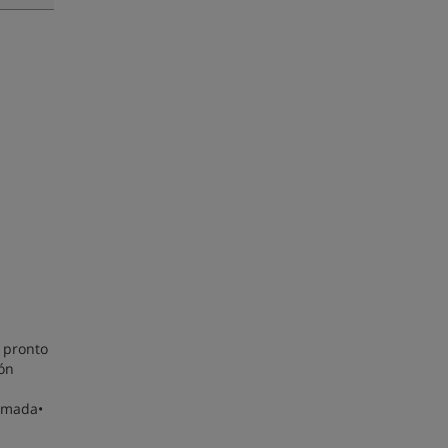
a pronto
ión
irmada•