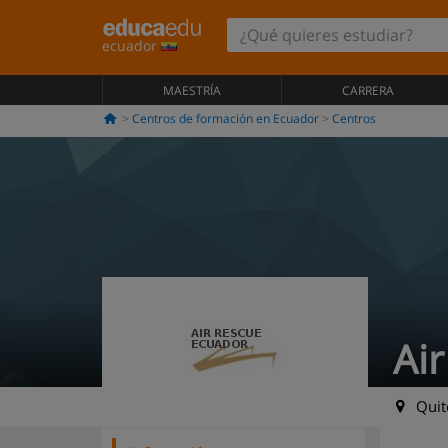
ecuador
MAESTRÍA
CARRERA
Centros de formación en Ecuador
Centros
Ai
Quito