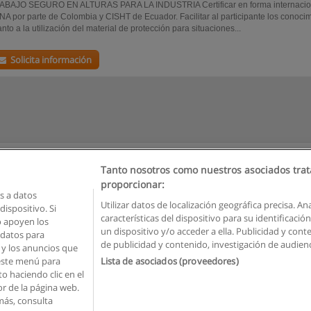
ABAJO SEGURO EN ALTURAS PARA LA INDUSTRIA Certificar en forma internaci
A por parte de Colombia y CISHT de Ecuador. Facilitar al participante los conoci
nto a la utilización del material de protección para situaciones...
Solicita información
Tanto nosotros como nuestros asociados trat
proporcionar:
 a datos
Utilizar datos de localización geográfica precisa. An
ispositivo. Si
características del dispositivo para su identificaci
o apoyen los
Reglas de uso
Privacidad de datos
Contactar con Educaedu
un dispositivo y/o acceder a ella. Publicidad y con
 datos para
de publicidad y contenido, investigación de audienci
o y los anuncios que
Copyright © Educaedu Business S.L. - CIF : B-95610580: -
www.educaedu.com.ec
 este menú para
Lista de asociados (proveedores)
o haciendo clic en el
or de la página web.
más, consulta