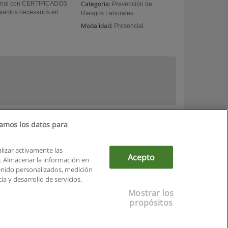
Categoría:
onal con CERTIFICADOS
Prevención de
mientos necesarios en
Riesgos Laborales
Modalidad:
Presencial
amos los datos para
alizar activamente las
Acepto
ón. Almacenar la información en
tenido personalizados, medición
a y desarrollo de servicios.
Mostrar los
propósitos