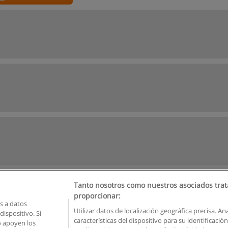
Tanto nosotros como nuestros asociados trat
proporcionar:
 a datos
Utilizar datos de localización geográfica precisa. An
ispositivo. Si
características del dispositivo para su identificaci
o apoyen los
Reglas de uso
Privacidad de datos
Contactar con Educaedu