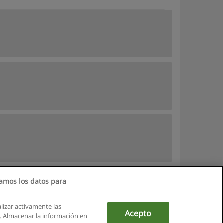
amos los datos para
alizar activamente las
Acepto
ón. Almacenar la información en