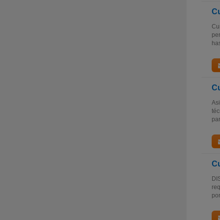
Cu
Cur
per
has
Cu
Asi
téc
par
Cu
DIS
req
por