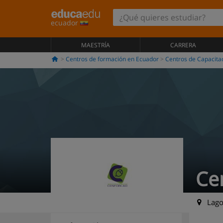
ecuador
MAESTRÍA
CARRERA
Centros de formación en Ecuador
Centros de Capacita
Ce
Lago