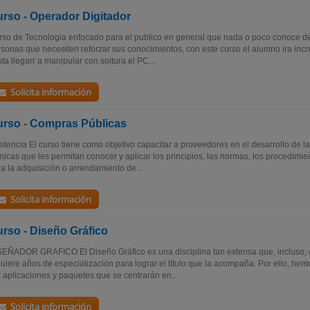
rso - Operador Digitador
so de Tecnologia enfocado para el publico en general que nada o poco conoce d
sonas que necesiten reforzar sus conocimientos, con este curso el alumno ira in
ta llegarr a manipular con soltura el PC...
Solicita información
rso - Compras Públicas
stencia El curso tiene como objetivo capacitar a proveedores en el desarrollo de l
nicas que les permitan conocer y aplicar los principios, las normas, los procedimie
a la adquisición o arrendamiento de...
Solicita información
rso - Diseño Gráfico
EÑADOR GRAFICO El Diseño Gráfico es una disciplina tan extensa que, incluso, e
uiere años de especialización para lograr el título que la acompaña. Por ello, he
 aplicaciones y paquetes que se centrarán en...
Solicita información