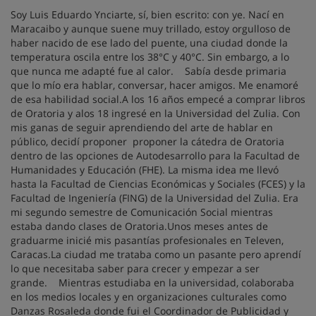
Soy Luis Eduardo Ynciarte, sí, bien escrito: con ye. Nací en
Maracaibo y aunque suene muy trillado, estoy orgulloso de
haber nacido de ese lado del puente, una ciudad donde la
temperatura oscila entre los 38°C y 40°C. Sin embargo, a lo
que nunca me adapté fue al calor. Sabía desde primaria
que lo mío era hablar, conversar, hacer amigos. Me enamoré
de esa habilidad social.A los 16 años empecé a comprar libros
de Oratoria y alos 18 ingresé en la Universidad del Zulia. Con
mis ganas de seguir aprendiendo del arte de hablar en
público, decidí proponer proponer la cátedra de Oratoria
dentro de las opciones de Autodesarrollo para la Facultad de
Humanidades y Educación (FHE). La misma idea me llevó
hasta la Facultad de Ciencias Económicas y Sociales (FCES) y la
Facultad de Ingeniería (FING) de la Universidad del Zulia. Era
mi segundo semestre de Comunicación Social mientras
estaba dando clases de Oratoria.Unos meses antes de
graduarme inicié mis pasantías profesionales en Televen,
Caracas.La ciudad me trataba como un pasante pero aprendí
lo que necesitaba saber para crecer y empezar a ser
grande. Mientras estudiaba en la universidad, colaboraba
en los medios locales y en organizaciones culturales como
Danzas Rosaleda donde fui el Coordinador de Publicidad y