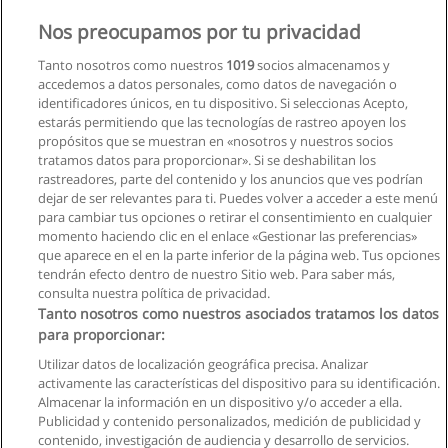
Categoría:
Visitador Médico
Nos preocupamos por tu privacidad
Modalidad:
Presencial
Tanto nosotros como nuestros
1019
socios almacenamos y
accedemos a datos personales, como datos de navegación o
Solicita información
identificadores únicos, en tu dispositivo. Si seleccionas Acepto,
estarás permitiendo que las tecnologías de rastreo apoyen los
propósitos que se muestran en «nosotros y nuestros socios
tratamos datos para proporcionar». Si se deshabilitan los
rastreadores, parte del contenido y los anuncios que ves podrían
dejar de ser relevantes para ti. Puedes volver a acceder a este menú
para cambiar tus opciones o retirar el consentimiento en cualquier
momento haciendo clic en el enlace «Gestionar las preferencias»
que aparece en el en la parte inferior de la página web. Tus opciones
tendrán efecto dentro de nuestro Sitio web. Para saber más,
consulta nuestra política de privacidad.
Tanto nosotros como nuestros asociados tratamos los datos
para proporcionar:
Reglas de uso
Utilizar datos de localización geográfica precisa. Analizar
activamente las características del dispositivo para su identificación.
Privacidad de datos
Almacenar la información en un dispositivo y/o acceder a ella.
Publicidad y contenido personalizados, medición de publicidad y
Contactar con Educaedu
contenido, investigación de audiencia y desarrollo de servicios.