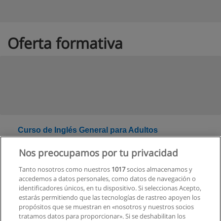
Oferta formativa
Curso de Inglés General para Adultos
Categoría:
Inglés
Nos preocupamos por tu privacidad
Modalidad:
A Distancia
Tanto nosotros como nuestros
1017
socios almacenamos y
accedemos a datos personales, como datos de navegación o
Solicita información
identificadores únicos, en tu dispositivo. Si seleccionas Acepto,
estarás permitiendo que las tecnologías de rastreo apoyen los
propósitos que se muestran en «nosotros y nuestros socios
tratamos datos para proporcionar». Si se deshabilitan los