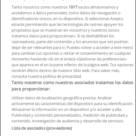
Tanto nosotros como nuestros
1017
socios almacenamos y
accedemos a datos personales, como datos de navegación o
identificadores únicos, en tu dispositivo. Si seleccionas Acepto,
estarás permitiendo que las tecnologías de rastreo apoyen los
propósitos que se muestran en «nosotros y nuestros socios
tratamos datos para proporcionar». Si se deshabilitan los
rastreadores, parte del contenido y los anuncios que ves podrían
dejar de ser relevantes para ti. Puedes volver a acceder a este menú
para cambiar tus opciones o retirar el consentimiento en cualquier
Ver cursos históricos
momento haciendo clic en el enlace «Gestionar las preferencias»
que aparece en el en la parte inferior de la página web. Tus opciones
tendrán efecto dentro de nuestro Sitio web. Para saber más,
consulta nuestra política de privacidad.
Tanto nosotros como nuestros asociados tratamos los datos
para proporcionar:
Reglas de uso
Utilizar datos de localización geográfica precisa. Analizar
activamente las características del dispositivo para su identificación.
Privacidad de datos
Almacenar la información en un dispositivo y/o acceder a ella.
Publicidad y contenido personalizados, medición de publicidad y
Contactar con Educaedu
contenido, investigación de audiencia y desarrollo de servicios.
Lista de asociados (proveedores)
Copyright © Educaedu Business S.L. - CIF : B-95610580: -
www.educaedu.com.ec