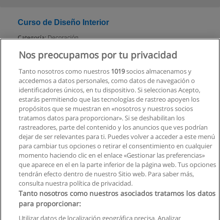
Curso de Diseño Interior
Categoría:
Decoración
Modalidad:
Online
Nos preocupamos por tu privacidad
Tanto nosotros como nuestros
1019
socios almacenamos y
Solicita información
accedemos a datos personales, como datos de navegación o
identificadores únicos, en tu dispositivo. Si seleccionas Acepto,
estarás permitiendo que las tecnologías de rastreo apoyen los
propósitos que se muestran en «nosotros y nuestros socios
tratamos datos para proporcionar». Si se deshabilitan los
rastreadores, parte del contenido y los anuncios que ves podrían
dejar de ser relevantes para ti. Puedes volver a acceder a este menú
para cambiar tus opciones o retirar el consentimiento en cualquier
Ver cursos históricos
momento haciendo clic en el enlace «Gestionar las preferencias»
que aparece en el en la parte inferior de la página web. Tus opciones
tendrán efecto dentro de nuestro Sitio web. Para saber más,
consulta nuestra política de privacidad.
Tanto nosotros como nuestros asociados tratamos los datos
para proporcionar:
Reglas de uso
Utilizar datos de localización geográfica precisa. Analizar