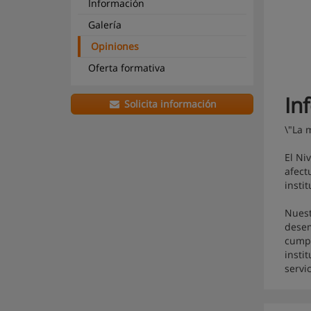
Información
Galería
Opiniones
Oferta formativa
In
Solicita información
\"La 
El Ni
afect
insti
Nuest
desem
cumpl
insti
servi