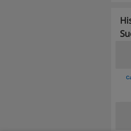
Hi
Su
Ca