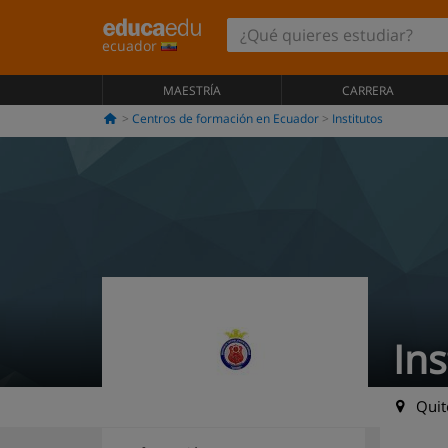
ecuador
MAESTRÍA
CARRERA
Centros de formación en Ecuador
Institutos
In
Quito