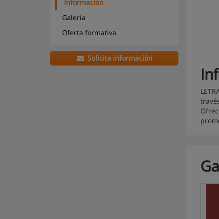
Información
Galería
Oferta formativa
Solicita información
In
LETRA
travé
Ofrec
promo
Ga