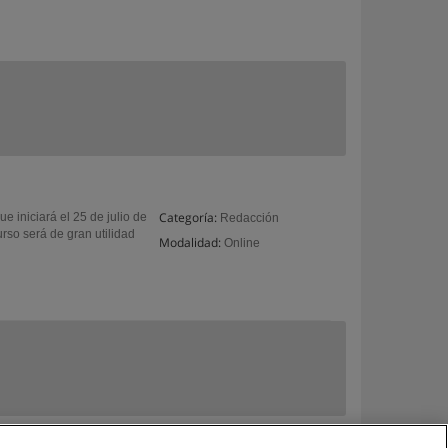
Categoría:
e iniciará el 25 de julio de
Redacción
urso será de gran utilidad
Modalidad:
Online