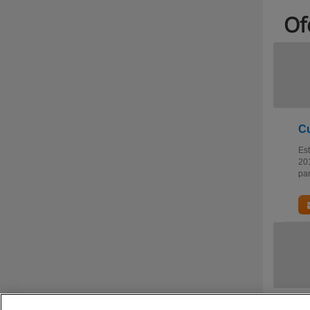
Of
Cu
Est
201
par