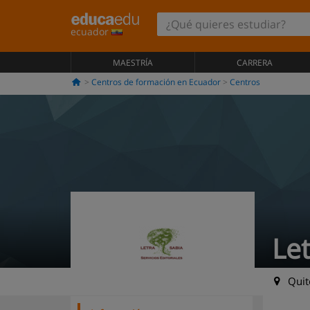
ecuador
MAESTRÍA
CARRERA
Centros de formación en Ecuador
Centros
Let
Quito