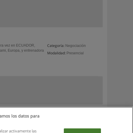
Categoría:
mera vez en ECUADOR,
Negociación
ami, Europa, y entrenadora
Modalidad:
Presencial
amos los datos para
alizar activamente las