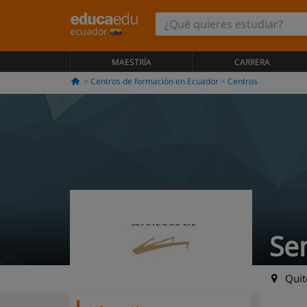
ecuador
MAESTRÍA
CARRERA
Centros de formación en Ecuador
Centros
Se
Quito