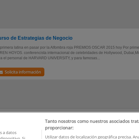
rso de Estrategias de Negocio
 primera latina en pasar por la Alfombra roja PREMIOS OSCAR 2015 hoy Por pri
REN HOYOS. conferencista internacional de celebridades de Hollywood, Dubai,Mi
ra el personal de HARVARD UNIVERSITY, y para famosas...
Solicita información
Tanto nosotros como nuestros asociados trat
proporcionar:
 a datos
Utilizar datos de localización geográfica precisa. An
ispositivo. Si