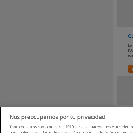
Cu
La
KA
pa
Nos preocupamos por tu privacidad
Tanto nosotros como nuestros
1019
socios almacenamos y accedemos
personales, como datos de navegación o identificadores únicos, en tu d