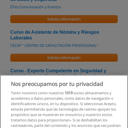
DTes Comunicación y Eventos
Solicita información
Curso de Asistente de Nómina y Riesgos
Laborales
CECAP " CENTRO DE CAPACITACIÓN PROFESIONAL"
Solicita información
Curso - Experto Competente en Seguridad y
Salud Laboral - Especialidad Enfermería
Ocupacional
Nos preocupamos por tu privacidad
Centro de Entrenamiento FAICE
Tanto nosotros como nuestros
1019
socios almacenamos y
accedemos a datos personales, como datos de navegación o
Solicita información
identificadores únicos, en tu dispositivo. Si seleccionas Acepto,
estarás permitiendo que las tecnologías de rastreo apoyen los
propósitos que se muestran en «nosotros y nuestros socios
Curso de uso Correcto de Químicos para la
tratamos datos para proporcionar». Si se deshabilitan los
limpieza de plantas industriales
rastreadores, parte del contenido y los anuncios que ves podrían