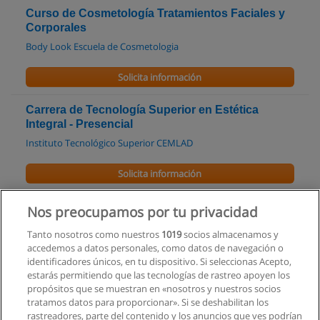
Curso de Cosmetología Tratamientos Faciales y
Corporales
Body Look Escuela de Cosmetologia
Solicita información
Carrera de Tecnología Superior en Estética
Integral - Presencial
Instituto Tecnológico Superior CEMLAD
Solicita información
Carrera Tecnología Superior en Estética Integral -
Nos preocupamos por tu privacidad
Online
Tanto nosotros como nuestros
1019
socios almacenamos y
Instituto Tecnológico Superior CEMLAD
accedemos a datos personales, como datos de navegación o
identificadores únicos, en tu dispositivo. Si seleccionas Acepto,
Solicita información
estarás permitiendo que las tecnologías de rastreo apoyen los
propósitos que se muestran en «nosotros y nuestros socios
tratamos datos para proporcionar». Si se deshabilitan los
rastreadores, parte del contenido y los anuncios que ves podrían