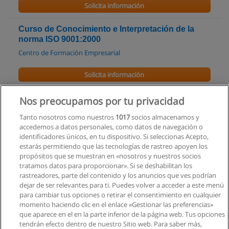
Solicita información
Curso de Conocimiento e Interpretación de la
norma ISO 9001:2000
Centro de Formación Empresarial
Solicita información
Curso - Nueva Norma ISO 17025:2017-Virtual
Nos preocupamos por tu privacidad
Clapam - Capacitación Entre Profesionales
Tanto nosotros como nuestros
1017
socios almacenamos y
accedemos a datos personales, como datos de navegación o
Solicita información
identificadores únicos, en tu dispositivo. Si seleccionas Acepto,
estarás permitiendo que las tecnologías de rastreo apoyen los
propósitos que se muestran en «nosotros y nuestros socios
Curso de Seguridad Alimentaria para Personal
tratamos datos para proporcionar». Si se deshabilitan los
Operativa en Base a Competencias Laborales
rastreadores, parte del contenido y los anuncios que ves podrían
Centro de Capacitación Turistica
dejar de ser relevantes para ti. Puedes volver a acceder a este menú
para cambiar tus opciones o retirar el consentimiento en cualquier
Solicita información
momento haciendo clic en el enlace «Gestionar las preferencias»
que aparece en el en la parte inferior de la página web. Tus opciones
tendrán efecto dentro de nuestro Sitio web. Para saber más,