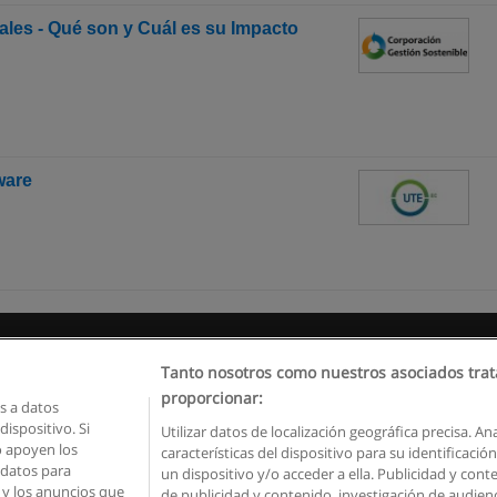
les - Qué son y Cuál es su Impacto
ware
Reglas de uso
Privacidad de datos
Contactar con Educaedu
Tanto nosotros como nuestros asociados trat
proporcionar:
 a datos
Copyright © Educaedu Business S.L. - CIF : B-95610580: -
www.educaedu.com.ec
ispositivo. Si
Utilizar datos de localización geográfica precisa. An
o apoyen los
características del dispositivo para su identificaci
 datos para
un dispositivo y/o acceder a ella. Publicidad y con
o y los anuncios que
de publicidad y contenido, investigación de audienci