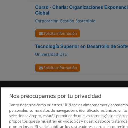
Curso - Charla: Organizaciones Exponencia
Global
Corporación Gestión Sostenible
Solicita información
Tecnología Superior en Desarrollo de Soft
Universidad UTE
Solicita información
Nos preocupamos por tu privacidad
Tanto nosotros como nuestros
1019
socios almacenamos y accedemos
personales, como datos de navegación o identificadores únicos, en tu d
seleccionas Acepto, estarás permitiendo que las tecnologías de rastre
propósitos que se muestran en «nosotros y nuestros socios tratamos
proporcionar». Si se deshabilitan los rastreadores, parte del contenid