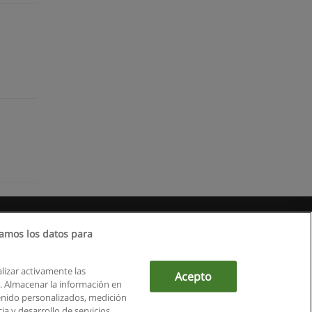
amos los datos para
alizar activamente las
Acepto
ón. Almacenar la información en
tenido personalizados, medición
a y desarrollo de servicios.