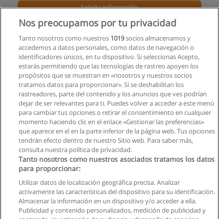
Solicita información
Nos preocupamos por tu privacidad
Curso - Consultor Internacional de Seguridad
Tanto nosotros como nuestros
1019
socios almacenamos y
Universidad Mundial de la Seguridad - U.M.S.
accedemos a datos personales, como datos de navegación o
identificadores únicos, en tu dispositivo. Si seleccionas Acepto,
Solicita información
estarás permitiendo que las tecnologías de rastreo apoyen los
propósitos que se muestran en «nosotros y nuestros socios
tratamos datos para proporcionar». Si se deshabilitan los
Curso Prevención Riesgos Laborales
rastreadores, parte del contenido y los anuncios que ves podrían
GestionaEc
dejar de ser relevantes para ti. Puedes volver a acceder a este menú
para cambiar tus opciones o retirar el consentimiento en cualquier
Solicita información
momento haciendo clic en el enlace «Gestionar las preferencias»
que aparece en el en la parte inferior de la página web. Tus opciones
tendrán efecto dentro de nuestro Sitio web. Para saber más,
consulta nuestra política de privacidad.
Tanto nosotros como nuestros asociados tratamos los datos
para proporcionar:
Reglas de uso
Utilizar datos de localización geográfica precisa. Analizar
activamente las características del dispositivo para su identificación.
Privacidad de datos
Almacenar la información en un dispositivo y/o acceder a ella.
Publicidad y contenido personalizados, medición de publicidad y
Contactar con Educaedu