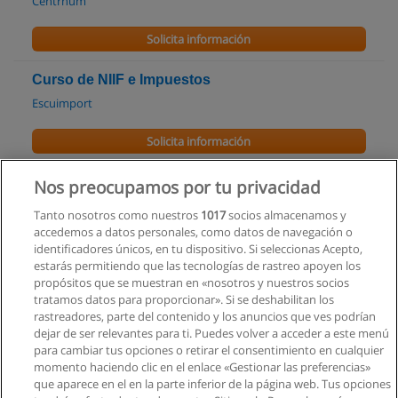
Centrhum
Solicita información
Curso de NIIF e Impuestos
Escuimport
Solicita información
Diplomado - Tributación
Nos preocupamos por tu privacidad
CANEC S.A.S B.I.C
Tanto nosotros como nuestros
1017
socios almacenamos y
accedemos a datos personales, como datos de navegación o
Solicita información
identificadores únicos, en tu dispositivo. Si seleccionas Acepto,
estarás permitiendo que las tecnologías de rastreo apoyen los
propósitos que se muestran en «nosotros y nuestros socios
Curso Universitario Presencial de Tributación
tratamos datos para proporcionar». Si se deshabilitan los
Fiscal
rastreadores, parte del contenido y los anuncios que ves podrían
Universidad Israel
dejar de ser relevantes para ti. Puedes volver a acceder a este menú
para cambiar tus opciones o retirar el consentimiento en cualquier
Solicita información
momento haciendo clic en el enlace «Gestionar las preferencias»
que aparece en el en la parte inferior de la página web. Tus opciones