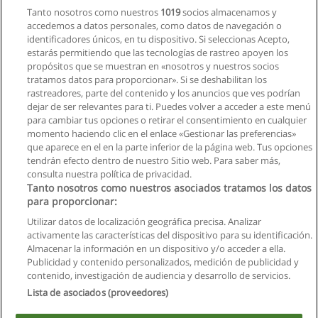
Tanto nosotros como nuestros
1019
socios almacenamos y
Centro de Formación Empresarial
accedemos a datos personales, como datos de navegación o
identificadores únicos, en tu dispositivo. Si seleccionas Acepto,
Solicita información
estarás permitiendo que las tecnologías de rastreo apoyen los
propósitos que se muestran en «nosotros y nuestros socios
tratamos datos para proporcionar». Si se deshabilitan los
Curso de Contabilidad General Básica
rastreadores, parte del contenido y los anuncios que ves podrían
Centro de Formación Empresarial
dejar de ser relevantes para ti. Puedes volver a acceder a este menú
para cambiar tus opciones o retirar el consentimiento en cualquier
Solicita información
momento haciendo clic en el enlace «Gestionar las preferencias»
que aparece en el en la parte inferior de la página web. Tus opciones
tendrán efecto dentro de nuestro Sitio web. Para saber más,
consulta nuestra política de privacidad.
Tanto nosotros como nuestros asociados tratamos los datos
para proporcionar:
Reglas de uso
Utilizar datos de localización geográfica precisa. Analizar
activamente las características del dispositivo para su identificación.
Privacidad de datos
Almacenar la información en un dispositivo y/o acceder a ella.
Publicidad y contenido personalizados, medición de publicidad y
Contactar con Educaedu
contenido, investigación de audiencia y desarrollo de servicios.
Lista de asociados (proveedores)
Copyright © Educaedu Business S.L. - CIF : B-95610580: -
www.educaedu.com.ec