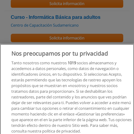
Solicita información
Curso - Informática Básica para adultos
Centro de Capacitación Sudamericano
Solicita información
Curso - Excel Empresarial
Nos preocupamos por tu privacidad
Centro de Capacitación Sudamericano
Tanto nosotros como nuestros
1019
socios almacenamos y
accedemos a datos personales, como datos de navegación o
Solicita información
identificadores únicos, en tu dispositivo. Si seleccionas Acepto,
estarás permitiendo que las tecnologías de rastreo apoyen los
propósitos que se muestran en «nosotros y nuestros socios
Curso Mantenimiento y Reparaciòn de
tratamos datos para proporcionar». Si se deshabilitan los
Computadoras
rastreadores, parte del contenido y los anuncios que ves podrían
Proescuela - Capacitación Profesional
dejar de ser relevantes para ti. Puedes volver a acceder a este menú
para cambiar tus opciones o retirar el consentimiento en cualquier
Solicita información
momento haciendo clic en el enlace «Gestionar las preferencias»
que aparece en el en la parte inferior de la página web. Tus opciones
tendrán efecto dentro de nuestro Sitio web. Para saber más,
consulta nuestra política de privacidad.