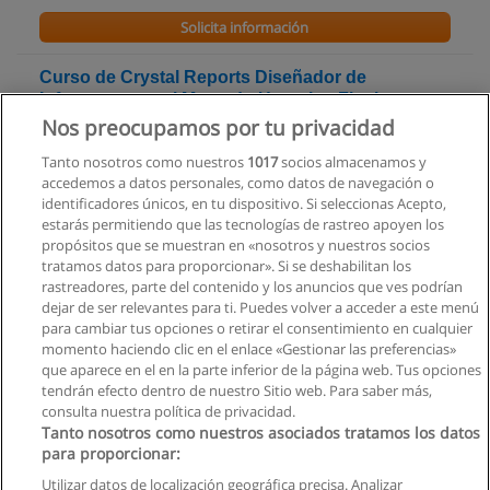
Solicita información
Curso de Crystal Reports Diseñador de
Informenes en el Mercado Usuarios Finales
Desarrolladores
Nos preocupamos por tu privacidad
AITI-PICI Centro de Capacitación en Informática
Tanto nosotros como nuestros
1017
socios almacenamos y
accedemos a datos personales, como datos de navegación o
Solicita información
identificadores únicos, en tu dispositivo. Si seleccionas Acepto,
estarás permitiendo que las tecnologías de rastreo apoyen los
propósitos que se muestran en «nosotros y nuestros socios
Curso Analista SOA (Generación 2) Certificado
tratamos datos para proporcionar». Si se deshabilitan los
por SOA School
rastreadores, parte del contenido y los anuncios que ves podrían
Itehl Consulting - Ecuador
dejar de ser relevantes para ti. Puedes volver a acceder a este menú
para cambiar tus opciones o retirar el consentimiento en cualquier
Solicita información
momento haciendo clic en el enlace «Gestionar las preferencias»
que aparece en el en la parte inferior de la página web. Tus opciones
tendrán efecto dentro de nuestro Sitio web. Para saber más,
consulta nuestra política de privacidad.
Tanto nosotros como nuestros asociados tratamos los datos
para proporcionar:
Reglas de uso
Utilizar datos de localización geográfica precisa. Analizar