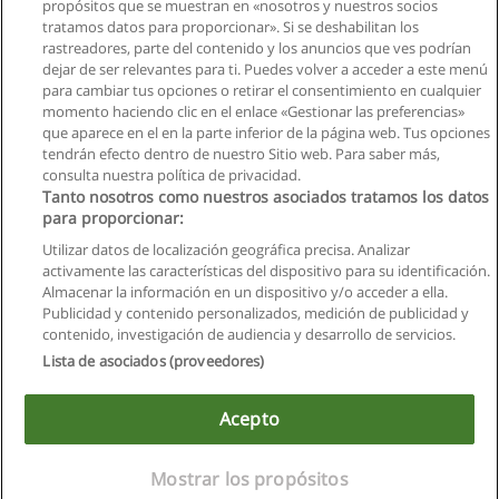
propósitos que se muestran en «nosotros y nuestros socios
tratamos datos para proporcionar». Si se deshabilitan los
Curso de Gestión de Activos Fijos
rastreadores, parte del contenido y los anuncios que ves podrían
Centro de Formación Empresarial
dejar de ser relevantes para ti. Puedes volver a acceder a este menú
para cambiar tus opciones o retirar el consentimiento en cualquier
Solicita información
momento haciendo clic en el enlace «Gestionar las preferencias»
que aparece en el en la parte inferior de la página web. Tus opciones
tendrán efecto dentro de nuestro Sitio web. Para saber más,
consulta nuestra política de privacidad.
Tanto nosotros como nuestros asociados tratamos los datos
para proporcionar:
Reglas de uso
Utilizar datos de localización geográfica precisa. Analizar
activamente las características del dispositivo para su identificación.
Privacidad de datos
Almacenar la información en un dispositivo y/o acceder a ella.
Publicidad y contenido personalizados, medición de publicidad y
Contactar con Educaedu
contenido, investigación de audiencia y desarrollo de servicios.
Lista de asociados (proveedores)
Copyright © Educaedu Business S.L. - CIF : B-95610580: -
www.educaedu.com.ec
Acepto
Mostrar los propósitos