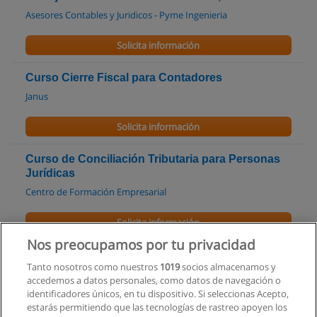
Asesores Contables y Juridicos - Pyme Ingenieria
Solicita información
Curso Cierre Fiscal para Contadores
Janus
Solicita información
Curso de Conciliación Tributaria para Personas
Jurídicas
Centro de Formación Empresarial
Solicita información
Nos preocupamos por tu privacidad
Curso de Control Presupuestario
Tanto nosotros como nuestros
1019
socios almacenamos y
Centro de Formación Empresarial
accedemos a datos personales, como datos de navegación o
identificadores únicos, en tu dispositivo. Si seleccionas Acepto,
Solicita información
estarás permitiendo que las tecnologías de rastreo apoyen los