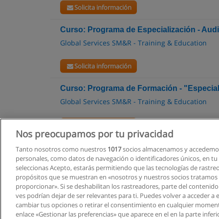
Solicita información
Curso: Programa de Especialización - Aud
Global Services SM&R - Training & Education
Solicita información
Curso: Programa de Formación - "Especia
Global Services SM&R - Training & Education
Solicita información
Nos preocupamos por tu privacidad
Tanto nosotros como nuestros
1017
socios almacenamos y accedemos
personales, como datos de navegación o identificadores únicos, en tu d
seleccionas Acepto, estarás permitiendo que las tecnologías de rastre
propósitos que se muestran en «nosotros y nuestros socios tratamos
proporcionar». Si se deshabilitan los rastreadores, parte del contenid
ves podrían dejar de ser relevantes para ti. Puedes volver a acceder a
cambiar tus opciones o retirar el consentimiento en cualquier moment
enlace «Gestionar las preferencias» que aparece en el en la parte inferi