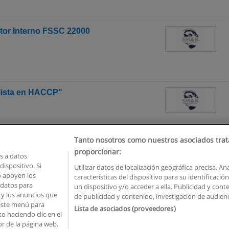
itor Interno FSSC 22000
lista en HACCP"
Tanto nosotros como nuestros asociados trat
proporcionar:
 a datos
ispositivo. Si
Utilizar datos de localización geográfica precisa. An
o apoyen los
características del dispositivo para su identificaci
Reglas de uso
Privacidad de datos
Contactar con Educaedu
 datos para
un dispositivo y/o acceder a ella. Publicidad y con
o y los anuncios que
de publicidad y contenido, investigación de audienci
Copyright © Educaedu Business S.L. - CIF : B-95610580: -
www.educaedu.com.ec
 este menú para
Lista de asociados (proveedores)
o haciendo clic en el
or de la página web.