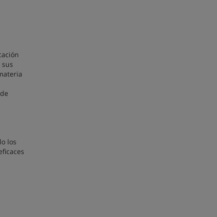
cación
 sus
materia
 de
lo los
eficaces