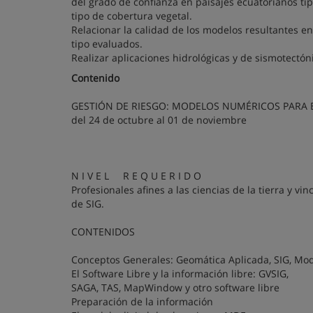
del grado de confianza en paisajes ecuatorianos ti
tipo de cobertura vegetal.
Relacionar la calidad de los modelos resultantes en
tipo evaluados.
Realizar aplicaciones hidrológicas y de sismotectón
Contenido
GESTIÓN DE RIESGO: MODELOS NUMÉRICOS
PARA 
del 24 de octubre al 01 de noviembre
N I V E L R E Q U E R I D O
Profesionales afines a las ciencias de la tierra y 
de SIG.
CONTENIDOS
Conceptos Generales: Geomática Aplicada, SIG, Mo
El Software Libre y la información libre: GVSIG,
SAGA, TAS, MapWindow y otro software libre
Preparación de la información