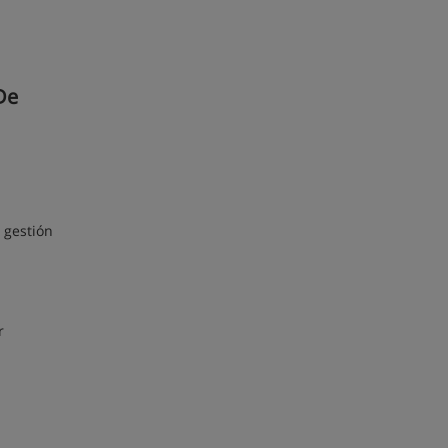
De
 gestión
r