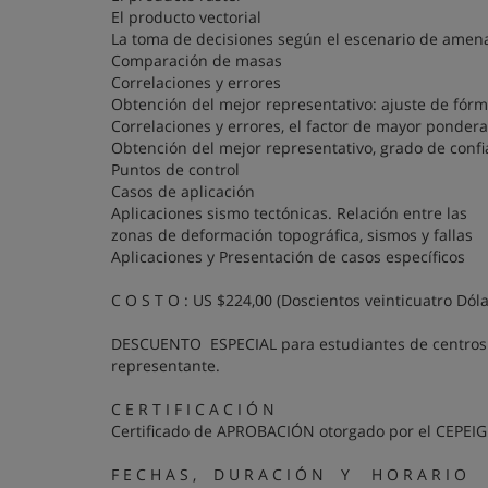
El producto vectorial
La toma de decisiones según el escenario de amen
Comparación de masas
Correlaciones y errores
Obtención del mejor representativo: ajuste de fór
Correlaciones y errores, el factor de mayor ponder
Obtención del mejor representativo, grado de conf
Puntos de control
Casos de aplicación
Aplicaciones sismo tectónicas. Relación entre las
zonas de deformación topográfica, sismos y fallas
Aplicaciones y Presentación de casos específicos
C O S T O :
US $224,00 (Doscientos veinticuatro Dólar
DESCUENTO ESPECIAL para estudiantes de centros d
representante.
C E R T I F I C A C I Ó N
Certificado de APROBACIÓN otorgado por el CEPEIGE,
F E C H A S , D U R A C I Ó N Y H O R A R I O