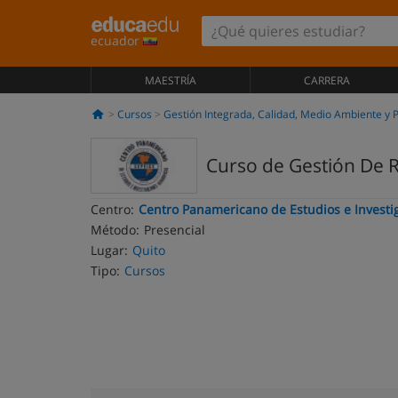
ecuador
MAESTRÍA
CARRERA
Cursos
Gestión Integrada, Calidad, Medio Ambiente y 
Curso de Gestión De 
Centro:
Centro Panamericano de Estudios e Investi
Método:
Presencial
Lugar:
Quito
Tipo:
Cursos