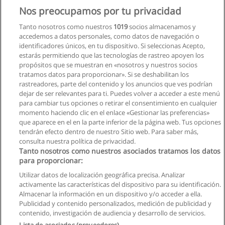
Curso de Sistemas de Inyección a Gasolina y
Nos preocupamos por tu privacidad
Diesel
Tanto nosotros como nuestros
1019
socios almacenamos y
Mundo Set
accedemos a datos personales, como datos de navegación o
identificadores únicos, en tu dispositivo. Si seleccionas Acepto,
Solicita información
estarás permitiendo que las tecnologías de rastreo apoyen los
propósitos que se muestran en «nosotros y nuestros socios
tratamos datos para proporcionar». Si se deshabilitan los
Curso - Programa Autocad Avanzado
rastreadores, parte del contenido y los anuncios que ves podrían
Colegio de Arquitectos del Ecuador Provincial de Pichincha
dejar de ser relevantes para ti. Puedes volver a acceder a este menú
para cambiar tus opciones o retirar el consentimiento en cualquier
Solicita información
momento haciendo clic en el enlace «Gestionar las preferencias»
que aparece en el en la parte inferior de la página web. Tus opciones
tendrán efecto dentro de nuestro Sitio web. Para saber más,
consulta nuestra política de privacidad.
Tanto nosotros como nuestros asociados tratamos los datos
para proporcionar:
Reglas de uso
Utilizar datos de localización geográfica precisa. Analizar
activamente las características del dispositivo para su identificación.
Privacidad de datos
Almacenar la información en un dispositivo y/o acceder a ella.
Publicidad y contenido personalizados, medición de publicidad y
Contactar con Educaedu
contenido, investigación de audiencia y desarrollo de servicios.