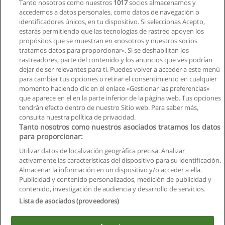
Tanto nosotros como nuestros
1017
socios almacenamos y
Muy Digital
accedemos a datos personales, como datos de navegación o
identificadores únicos, en tu dispositivo. Si seleccionas Acepto,
Solicita información
estarás permitiendo que las tecnologías de rastreo apoyen los
propósitos que se muestran en «nosotros y nuestros socios
tratamos datos para proporcionar». Si se deshabilitan los
Cursos Eléctricos
rastreadores, parte del contenido y los anuncios que ves podrían
EC Training Technology
dejar de ser relevantes para ti. Puedes volver a acceder a este menú
para cambiar tus opciones o retirar el consentimiento en cualquier
Solicita información
momento haciendo clic en el enlace «Gestionar las preferencias»
que aparece en el en la parte inferior de la página web. Tus opciones
tendrán efecto dentro de nuestro Sitio web. Para saber más,
consulta nuestra política de privacidad.
Tanto nosotros como nuestros asociados tratamos los datos
para proporcionar:
Reglas de uso
Utilizar datos de localización geográfica precisa. Analizar
activamente las características del dispositivo para su identificación.
Privacidad de datos
Almacenar la información en un dispositivo y/o acceder a ella.
Publicidad y contenido personalizados, medición de publicidad y
Contactar con Educaedu
contenido, investigación de audiencia y desarrollo de servicios.
Lista de asociados (proveedores)
Copyright © Educaedu Business S.L. - CIF : B-95610580: -
www.educaedu.com.ec