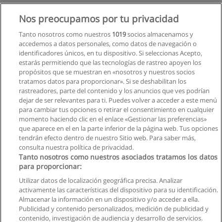
Curso - Charla: Organizaciones Exponenciales -
Nos preocupamos por tu privacidad
Qué son y Cuál es su Impacto Global
Tanto nosotros como nuestros
1019
socios almacenamos y
Corporación Gestión Sostenible
accedemos a datos personales, como datos de navegación o
identificadores únicos, en tu dispositivo. Si seleccionas Acepto,
Solicita información
estarás permitiendo que las tecnologías de rastreo apoyen los
propósitos que se muestran en «nosotros y nuestros socios
tratamos datos para proporcionar». Si se deshabilitan los
Tecnología Superior en Desarrollo de Software
rastreadores, parte del contenido y los anuncios que ves podrían
Universidad UTE
dejar de ser relevantes para ti. Puedes volver a acceder a este menú
para cambiar tus opciones o retirar el consentimiento en cualquier
Solicita información
momento haciendo clic en el enlace «Gestionar las preferencias»
que aparece en el en la parte inferior de la página web. Tus opciones
tendrán efecto dentro de nuestro Sitio web. Para saber más,
consulta nuestra política de privacidad.
Tanto nosotros como nuestros asociados tratamos los datos
para proporcionar:
Reglas de uso
Utilizar datos de localización geográfica precisa. Analizar
activamente las características del dispositivo para su identificación.
Privacidad de datos
Almacenar la información en un dispositivo y/o acceder a ella.
Publicidad y contenido personalizados, medición de publicidad y
Contactar con Educaedu
contenido, investigación de audiencia y desarrollo de servicios.