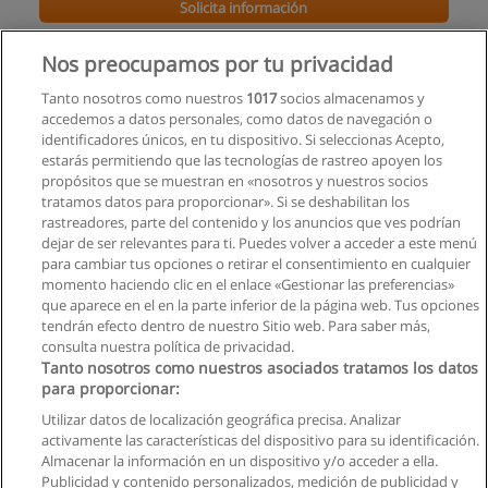
Solicita información
Curso de Marketing Digital
Nos preocupamos por tu privacidad
Espe Innovativa
Tanto nosotros como nuestros
1017
socios almacenamos y
accedemos a datos personales, como datos de navegación o
Solicita información
identificadores únicos, en tu dispositivo. Si seleccionas Acepto,
estarás permitiendo que las tecnologías de rastreo apoyen los
propósitos que se muestran en «nosotros y nuestros socios
Curso de Marketing Digital 3.0 e Inbound
tratamos datos para proporcionar». Si se deshabilitan los
Marketing
rastreadores, parte del contenido y los anuncios que ves podrían
Marketti Capacitaciones
dejar de ser relevantes para ti. Puedes volver a acceder a este menú
para cambiar tus opciones o retirar el consentimiento en cualquier
Solicita información
momento haciendo clic en el enlace «Gestionar las preferencias»
que aparece en el en la parte inferior de la página web. Tus opciones
tendrán efecto dentro de nuestro Sitio web. Para saber más,
consulta nuestra política de privacidad.
Tanto nosotros como nuestros asociados tratamos los datos
para proporcionar:
Reglas de uso
Utilizar datos de localización geográfica precisa. Analizar
activamente las características del dispositivo para su identificación.
Privacidad de datos
Almacenar la información en un dispositivo y/o acceder a ella.
Publicidad y contenido personalizados, medición de publicidad y
Contactar con Educaedu