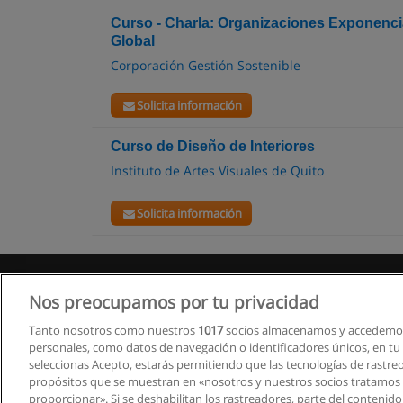
Curso - Charla: Organizaciones Exponencia
Global
Corporación Gestión Sostenible
Solicita información
Curso de Diseño de Interiores
Instituto de Artes Visuales de Quito
Solicita información
Nos preocupamos por tu privacidad
Tanto nosotros como nuestros
1017
socios almacenamos y accedemos
personales, como datos de navegación o identificadores únicos, en tu d
seleccionas Acepto, estarás permitiendo que las tecnologías de rastre
propósitos que se muestran en «nosotros y nuestros socios tratamos
proporcionar». Si se deshabilitan los rastreadores, parte del contenid