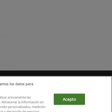
amos los datos para
alizar activamente las
Acepto
ón. Almacenar la información en
tenido personalizados, medición
a y desarrollo de servicios.