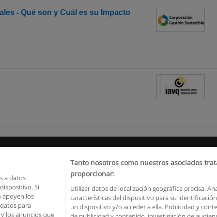
les - Qué son y Cuál es su Impacto
Reglas de uso
Privacidad de datos
Contactar con Educaedu
Tanto nosotros como nuestros asociados trat
proporcionar:
 a datos
Copyright © Educaedu Business S.L. - CIF : B-95610580: -
www.educaedu.com.ec
ispositivo. Si
Utilizar datos de localización geográfica precisa. An
o apoyen los
características del dispositivo para su identificaci
 datos para
un dispositivo y/o acceder a ella. Publicidad y con
o y los anuncios que
de publicidad y contenido, investigación de audienci