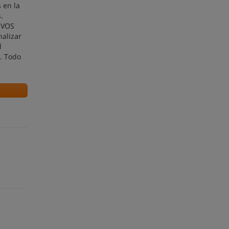
 en la
.
IVOS
alizar
l
. Todo