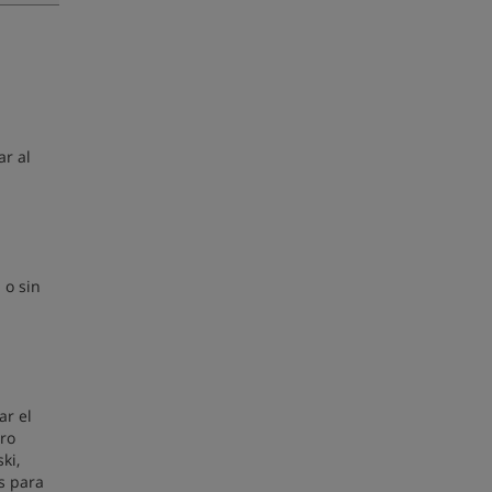
ar al
 o sin
r el
tro
ki,
es para