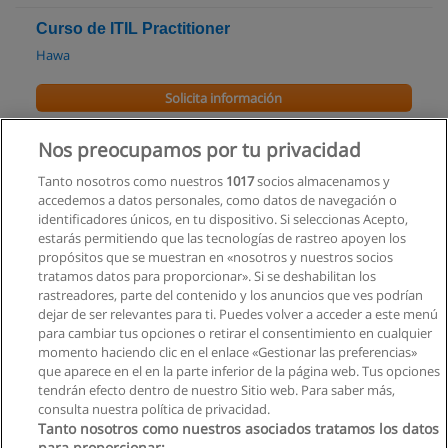
Curso de ITIL Practitioner
Hawa
Solicita información
Curso - Charla: Organizaciones Exponenciales -
Nos preocupamos por tu privacidad
Qué son y Cuál es su Impacto Global
Tanto nosotros como nuestros
1017
socios almacenamos y
Corporación Gestión Sostenible
accedemos a datos personales, como datos de navegación o
identificadores únicos, en tu dispositivo. Si seleccionas Acepto,
Solicita información
estarás permitiendo que las tecnologías de rastreo apoyen los
propósitos que se muestran en «nosotros y nuestros socios
tratamos datos para proporcionar». Si se deshabilitan los
Curso de Diseño de Interiores
rastreadores, parte del contenido y los anuncios que ves podrían
Instituto de Artes Visuales de Quito
dejar de ser relevantes para ti. Puedes volver a acceder a este menú
para cambiar tus opciones o retirar el consentimiento en cualquier
Solicita información
momento haciendo clic en el enlace «Gestionar las preferencias»
que aparece en el en la parte inferior de la página web. Tus opciones
tendrán efecto dentro de nuestro Sitio web. Para saber más,
consulta nuestra política de privacidad.
Tanto nosotros como nuestros asociados tratamos los datos
para proporcionar: