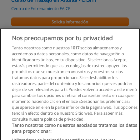
Curso de Trabajo en Alturas - CISHT
Centro de Entrenamiento FAICE
Solicita información
Curso - Técnicas de Rescate en Trabajos de
Nos preocupamos por tu privacidad
Alturas - CISHT
Tanto nosotros como nuestros
1017
socios almacenamos y
Centro de Entrenamiento FAICE
accedemos a datos personales, como datos de navegación o
identificadores únicos, en tu dispositivo. Si seleccionas Acepto,
Solicita información
estarás permitiendo que las tecnologías de rastreo apoyen los
propósitos que se muestran en «nosotros y nuestros socios
tratamos datos para proporcionar». Si se deshabilitan los
Seguridad y Prevención de Riesgos Laborales
rastreadores, parte del contenido y los anuncios que ves podrían
Corporación Internacional de Educación Superior CIIDECO
dejar de ser relevantes para ti. Puedes volver a acceder a este menú
para cambiar tus opciones o retirar el consentimiento en cualquier
Solicita información
momento haciendo clic en el enlace «Gestionar las preferencias»
que aparece en el en la parte inferior de la página web. Tus opciones
tendrán efecto dentro de nuestro Sitio web. Para saber más,
consulta nuestra política de privacidad.
Tanto nosotros como nuestros asociados tratamos los datos
para proporcionar:
Reglas de uso