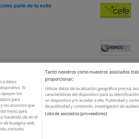
omo parte de tu exito
Tanto nosotros como nuestros asociados trat
proporcionar:
 a datos
ispositivo. Si
Utilizar datos de localización geográfica precisa. An
o apoyen los
características del dispositivo para su identificaci
Reglas de uso
Privacidad de datos
Contactar con Educaedu
 datos para
un dispositivo y/o acceder a ella. Publicidad y con
o y los anuncios que
de publicidad y contenido, investigación de audienci
Copyright © Educaedu Business S.L. - CIF : B-95610580: -
www.educaedu.com.ec
 este menú para
Lista de asociados (proveedores)
o haciendo clic en el
or de la página web.
más, consulta