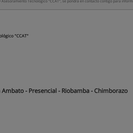
y Asesoramiento Tecnológico "CCAT", se pondrá en contacto contigo para inform
ológico "CCAT"
 Ambato - Presencial - Riobamba - Chimborazo