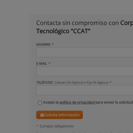
Contacta sin compromiso con
Corp
Tecnológico "CCAT"
NOMBRE
E-MAIL
TELÉFONO
Celular (10 dígitos) o Fijo (9 dígitos)
Acepta la
política de privacidad
para enviar la solicitud
Solicita información
*
Campos obligatorios