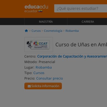
ecuador
MAESTRÍA
CARRERA
Cursos
Cosmetología
Riobamba
Curso de Uñas en Am
Centro:
Corporación de Capacitación y Asesoramie
Método:
Presencial
Lugar:
Riobamba
Tipo:
Cursos
Precio:
Consultar precio
Solicita información