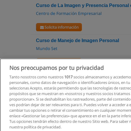
Curso de La Imagen y Presencia Personal c
Centro de Formación Empresarial
Solicita información
Curso de Manejo de Imagen Personal
Mundo Set
Solicita información
Nos preocupamos por tu privacidad
Tanto nosotros como nuestros
1017
socios almacenamos y accedemos
personales, como datos de navegación o identificadores únicos, en tu d
seleccionas Acepto, estarás permitiendo que las tecnologías de rastre
propósitos que se muestran en «nosotros y nuestros socios tratamos
proporcionar». Si se deshabilitan los rastreadores, parte del contenid
ves podrían dejar de ser relevantes para ti. Puedes volver a acceder a
cambiar tus opciones o retirar el consentimiento en cualquier moment
enlace «Gestionar las preferencias» que aparece en el en la parte inferi
Tus opciones tendrán efecto dentro de nuestro Sitio web. Para saber 
nuestra política de privacidad.