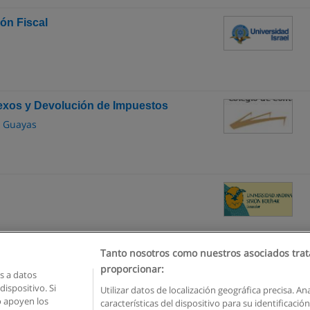
ión Fiscal
nexos y Devolución de Impuestos
l Guayas
Tanto nosotros como nuestros asociados trat
proporcionar:
 a datos
ispositivo. Si
Utilizar datos de localización geográfica precisa. An
o apoyen los
características del dispositivo para su identificaci
Reglas de uso
Privacidad de datos
Contactar con Educaedu