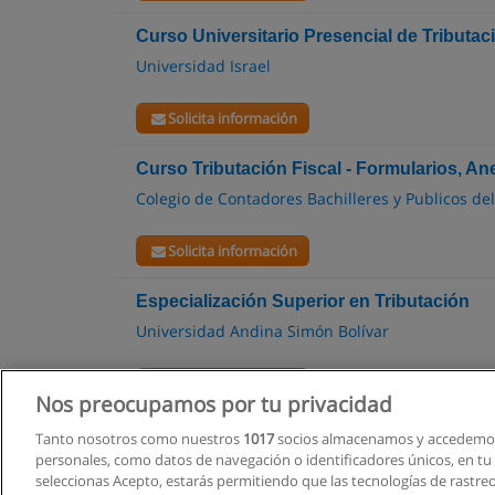
Curso Universitario Presencial de Tributac
Universidad Israel
Solicita información
Curso Tributación Fiscal - Formularios, A
Colegio de Contadores Bachilleres y Publicos de
Solicita información
Especialización Superior en Tributación
Universidad Andina Simón Bolívar
Solicita información
Nos preocupamos por tu privacidad
Tanto nosotros como nuestros
1017
socios almacenamos y accedemos
personales, como datos de navegación o identificadores únicos, en tu d
seleccionas Acepto, estarás permitiendo que las tecnologías de rastre