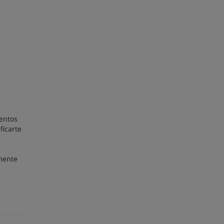
ientos
ficarte
emente