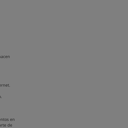
 hacen
ernet.
o.
entos en
arte de