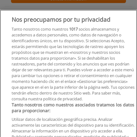
Carrera de Fotografía Profesional
Nos preocupamos por tu privacidad
L.E.X.A - Tecnológico Latinoamericano de Expresiones
Artísticas.
Tanto nosotros como nuestros
1017
socios almacenamos y
accedemos a datos personales, como datos de navegación o
Solicita información
identificadores únicos, en tu dispositivo. Si seleccionas Acepto,
estarás permitiendo que las tecnologías de rastreo apoyen los
propósitos que se muestran en «nosotros y nuestros socios
Carrera de Diseño
tratamos datos para proporcionar». Si se deshabilitan los
Pontificia Universidad Católica del Ecuador Sede Santo
rastreadores, parte del contenido y los anuncios que ves podrían
Domingo
dejar de ser relevantes para ti. Puedes volver a acceder a este menú
para cambiar tus opciones o retirar el consentimiento en cualquier
Solicita información
momento haciendo clic en el enlace «Gestionar las preferencias»
que aparece en el en la parte inferior de la página web. Tus opciones
tendrán efecto dentro de nuestro Sitio web. Para saber más,
consulta nuestra política de privacidad.
Tanto nosotros como nuestros asociados tratamos los datos
para proporcionar:
Reglas de uso
Utilizar datos de localización geográfica precisa. Analizar
activamente las características del dispositivo para su identificación.
Privacidad de datos
Almacenar la información en un dispositivo y/o acceder a ella.
Publicidad y contenido personalizados, medición de publicidad y