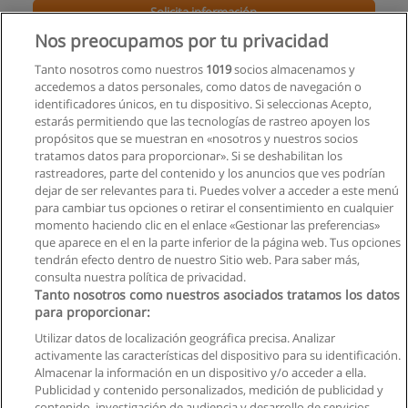
Solicita información
Nos preocupamos por tu privacidad
Carrera de Nutriología
Tanto nosotros como nuestros
1019
socios almacenamos y
UIDE - Universidad Internacional de Ecuador
accedemos a datos personales, como datos de navegación o
identificadores únicos, en tu dispositivo. Si seleccionas Acepto,
Solicita información
estarás permitiendo que las tecnologías de rastreo apoyen los
propósitos que se muestran en «nosotros y nuestros socios
tratamos datos para proporcionar». Si se deshabilitan los
Curso de Avances en Operatoria Dental
rastreadores, parte del contenido y los anuncios que ves podrían
Mundo Set
dejar de ser relevantes para ti. Puedes volver a acceder a este menú
para cambiar tus opciones o retirar el consentimiento en cualquier
Solicita información
momento haciendo clic en el enlace «Gestionar las preferencias»
que aparece en el en la parte inferior de la página web. Tus opciones
tendrán efecto dentro de nuestro Sitio web. Para saber más,
consulta nuestra política de privacidad.
Tanto nosotros como nuestros asociados tratamos los datos
para proporcionar:
Reglas de uso
Utilizar datos de localización geográfica precisa. Analizar
activamente las características del dispositivo para su identificación.
Privacidad de datos
Almacenar la información en un dispositivo y/o acceder a ella.
Publicidad y contenido personalizados, medición de publicidad y
Contactar con Educaedu
contenido, investigación de audiencia y desarrollo de servicios.