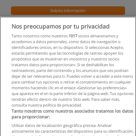
Solicita información
Carrera Tecnológica en Producción de Televisión
Nos preocupamos por tu privacidad
I.T.V Instituto Superior de Estudios de Televisión
Tanto nosotros como nuestros
1017
socios almacenamos y
accedemos a datos personales, como datos de navegación o
Solicita información
identificadores únicos, en tu dispositivo. Si seleccionas Acepto,
estarás permitiendo que las tecnologías de rastreo apoyen los
propósitos que se muestran en «nosotros y nuestros socios
Carrera de Comunicación con énfasis en
tratamos datos para proporcionar». Si se deshabilitan los
Comunicación Empresarial
rastreadores, parte del contenido y los anuncios que ves podrían
Universidad Ecotec
dejar de ser relevantes para ti. Puedes volver a acceder a este menú
para cambiar tus opciones o retirar el consentimiento en cualquier
Solicita información
momento haciendo clic en el enlace «Gestionar las preferencias»
que aparece en el en la parte inferior de la página web. Tus opciones
tendrán efecto dentro de nuestro Sitio web. Para saber más,
consulta nuestra política de privacidad.
Tanto nosotros como nuestros asociados tratamos los datos
para proporcionar:
Reglas de uso
Utilizar datos de localización geográfica precisa. Analizar
activamente las características del dispositivo para su identificación.
Privacidad de datos