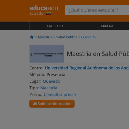
ecuador
MAESTRÍA
CARRERA
Maestría
Salud Pública
Quevedo
Maestría en Salud Púb
Centro:
Universidad Regional Autónoma de los And
Método:
Presencial
Lugar:
Quevedo
Tipo:
Maestría
Precio:
Consultar precio
Solicita información