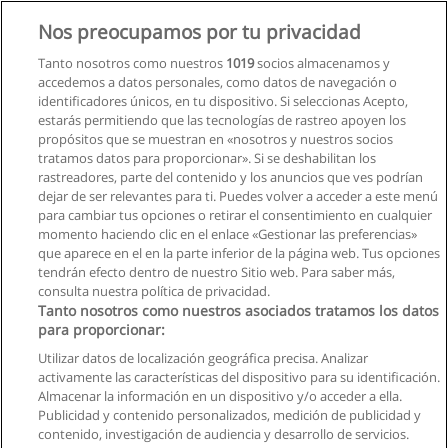
Solicita información
Nos preocupamos por tu privacidad
Máster Universitario Oficial en Neurologopedia
Tanto nosotros como nuestros
1019
socios almacenamos y
Instituto Raimon Gaja
accedemos a datos personales, como datos de navegación o
identificadores únicos, en tu dispositivo. Si seleccionas Acepto,
Solicita información
estarás permitiendo que las tecnologías de rastreo apoyen los
propósitos que se muestran en «nosotros y nuestros socios
tratamos datos para proporcionar». Si se deshabilitan los
Máster en Gestión Internacional de la Salud
rastreadores, parte del contenido y los anuncios que ves podrían
School of Business and Innovation
dejar de ser relevantes para ti. Puedes volver a acceder a este menú
para cambiar tus opciones o retirar el consentimiento en cualquier
Solicita información
momento haciendo clic en el enlace «Gestionar las preferencias»
que aparece en el en la parte inferior de la página web. Tus opciones
tendrán efecto dentro de nuestro Sitio web. Para saber más,
consulta nuestra política de privacidad.
Tanto nosotros como nuestros asociados tratamos los datos
para proporcionar:
Reglas de uso
Utilizar datos de localización geográfica precisa. Analizar
activamente las características del dispositivo para su identificación.
Privacidad de datos
Almacenar la información en un dispositivo y/o acceder a ella.
Publicidad y contenido personalizados, medición de publicidad y
Contactar con Educaedu
contenido, investigación de audiencia y desarrollo de servicios.