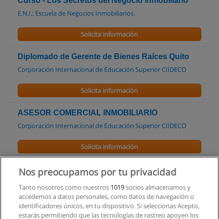
Curso - Los Secretos del Negocio Inmobiliario
E.N.I.: Escuela de Negocios Inmobiliarios.
Solicita información
Diplomado de Gerente de Bienes Raíces Quito
Corporación Internacional de Educación Superior CIIDECO
Solicita información
ASESOR COMERCIAL INMOBILIARIO
Corporación Internacional de Educación Superior CIIDECO
Solicita información
Diplomado de Gerente Inmobiliario en 4 Meses
Nos preocupamos por tu privacidad
Corporación Internacional de Educación Superior CIIDECO
Tanto nosotros como nuestros
1019
socios almacenamos y
accedemos a datos personales, como datos de navegación o
Solicita información
identificadores únicos, en tu dispositivo. Si seleccionas Acepto,
estarás permitiendo que las tecnologías de rastreo apoyen los