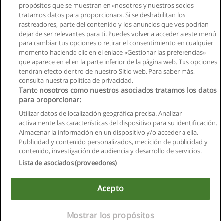
propósitos que se muestran en «nosotros y nuestros socios
Curso de Administrador de Edificios, Conjuntos,
tratamos datos para proporcionar». Si se deshabilitan los
Condominios y Locales Comerciales
rastreadores, parte del contenido y los anuncios que ves podrían
CEINFE - Centro Internacional de Formación Empresarial
dejar de ser relevantes para ti. Puedes volver a acceder a este menú
para cambiar tus opciones o retirar el consentimiento en cualquier
Solicita información
momento haciendo clic en el enlace «Gestionar las preferencias»
que aparece en el en la parte inferior de la página web. Tus opciones
tendrán efecto dentro de nuestro Sitio web. Para saber más,
consulta nuestra política de privacidad.
Tanto nosotros como nuestros asociados tratamos los datos
para proporcionar:
Reglas de uso
Utilizar datos de localización geográfica precisa. Analizar
activamente las características del dispositivo para su identificación.
Privacidad de datos
Almacenar la información en un dispositivo y/o acceder a ella.
Publicidad y contenido personalizados, medición de publicidad y
Contactar con Educaedu
contenido, investigación de audiencia y desarrollo de servicios.
Lista de asociados (proveedores)
Copyright © Educaedu Business S.L. - CIF : B-95610580: -
www.educaedu.com.ec
Acepto
Este sitio utiliza cookies.
Si continua navegando, consideramos que acepta su uso.
Mostrar los propósitos