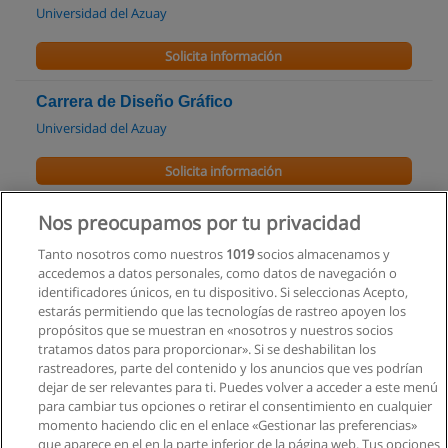
Universidad del Azuay
Solicita información
Carrera de Diseño Gráfico
Universidad del Azuay
Solicita información
Especialización en Educación a Distancia
Nos preocupamos por tu privacidad
Universidad Politécnica Salesiana
Tanto nosotros como nuestros
1019
socios almacenamos y
accedemos a datos personales, como datos de navegación o
Solicita información
identificadores únicos, en tu dispositivo. Si seleccionas Acepto,
estarás permitiendo que las tecnologías de rastreo apoyen los
propósitos que se muestran en «nosotros y nuestros socios
Curso: Técnico Instalador de Energía Solar
tratamos datos para proporcionar». Si se deshabilitan los
Térmica
rastreadores, parte del contenido y los anuncios que ves podrían
CES Ecuador
dejar de ser relevantes para ti. Puedes volver a acceder a este menú
para cambiar tus opciones o retirar el consentimiento en cualquier
Solicita información
momento haciendo clic en el enlace «Gestionar las preferencias»
que aparece en el en la parte inferior de la página web. Tus opciones