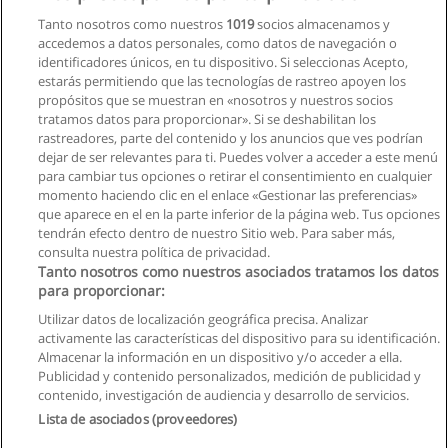
Licenciatura en Psicología Educativa
Tanto nosotros como nuestros
1019
socios almacenamos y
Universidad Casa Grande
accedemos a datos personales, como datos de navegación o
identificadores únicos, en tu dispositivo. Si seleccionas Acepto,
Solicita información
estarás permitiendo que las tecnologías de rastreo apoyen los
propósitos que se muestran en «nosotros y nuestros socios
tratamos datos para proporcionar». Si se deshabilitan los
Curso - Peritaje en Terapia Ocupacional
rastreadores, parte del contenido y los anuncios que ves podrían
Firma Profesional Luis Diaz Consultores
dejar de ser relevantes para ti. Puedes volver a acceder a este menú
para cambiar tus opciones o retirar el consentimiento en cualquier
Solicita información
momento haciendo clic en el enlace «Gestionar las preferencias»
que aparece en el en la parte inferior de la página web. Tus opciones
tendrán efecto dentro de nuestro Sitio web. Para saber más,
consulta nuestra política de privacidad.
Tanto nosotros como nuestros asociados tratamos los datos
para proporcionar:
Reglas de uso
Utilizar datos de localización geográfica precisa. Analizar
activamente las características del dispositivo para su identificación.
Privacidad de datos
Almacenar la información en un dispositivo y/o acceder a ella.
Publicidad y contenido personalizados, medición de publicidad y
Contactar con Educaedu
contenido, investigación de audiencia y desarrollo de servicios.
Lista de asociados (proveedores)
Copyright © Educaedu Business S.L. - CIF : B-95610580: -
www.educaedu.com.ec