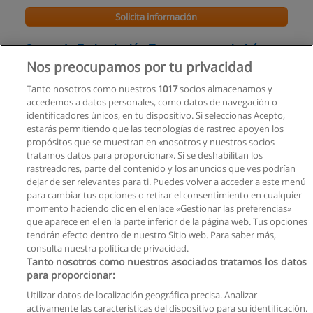
Solicita información
Curso de Estimulación Temprana para bebés
hasta los 36 meses
Nos preocupamos por tu privacidad
Centro Especializado en Cuidado Integral Terapeutico
Tanto nosotros como nuestros
1017
socios almacenamos y
accedemos a datos personales, como datos de navegación o
Solicita información
identificadores únicos, en tu dispositivo. Si seleccionas Acepto,
estarás permitiendo que las tecnologías de rastreo apoyen los
propósitos que se muestran en «nosotros y nuestros socios
Curso - Tecer Seminario Trastornos más
tratamos datos para proporcionar». Si se deshabilitan los
frecuentes del Habla y del Lenguaje en niños
rastreadores, parte del contenido y los anuncios que ves podrían
Centro Especializado en Cuidado Integral Terapeutico
dejar de ser relevantes para ti. Puedes volver a acceder a este menú
para cambiar tus opciones o retirar el consentimiento en cualquier
Solicita información
momento haciendo clic en el enlace «Gestionar las preferencias»
que aparece en el en la parte inferior de la página web. Tus opciones
tendrán efecto dentro de nuestro Sitio web. Para saber más,
consulta nuestra política de privacidad.
Tanto nosotros como nuestros asociados tratamos los datos
para proporcionar:
Reglas de uso
Utilizar datos de localización geográfica precisa. Analizar
activamente las características del dispositivo para su identificación.
Privacidad de datos