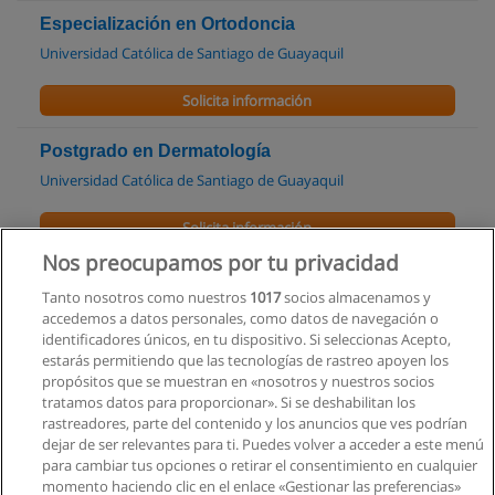
Especialización en Ortodoncia
Universidad Católica de Santiago de Guayaquil
Solicita información
Postgrado en Dermatología
Universidad Católica de Santiago de Guayaquil
Solicita información
Nos preocupamos por tu privacidad
Especialista en Anestesiología
Tanto nosotros como nuestros
1017
socios almacenamos y
Universidad Nacional de Loja
accedemos a datos personales, como datos de navegación o
identificadores únicos, en tu dispositivo. Si seleccionas Acepto,
Solicita información
estarás permitiendo que las tecnologías de rastreo apoyen los
propósitos que se muestran en «nosotros y nuestros socios
tratamos datos para proporcionar». Si se deshabilitan los
Especialidad en Ortopedia y Traumatología
rastreadores, parte del contenido y los anuncios que ves podrían
Universidad Nacional de Loja
dejar de ser relevantes para ti. Puedes volver a acceder a este menú
para cambiar tus opciones o retirar el consentimiento en cualquier
Solicita información
momento haciendo clic en el enlace «Gestionar las preferencias»