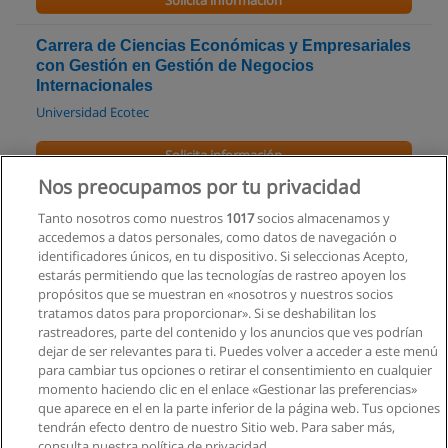
Solicita información
Carrera de Ciencias Económicas y Empresariales
con Gestión en Gestión de Negocios
Internacionales
Universidad Ecotec
Solicita información
Nos preocupamos por tu privacidad
Tecnología en Administración de Empresas
Tanto nosotros como nuestros
1017
socios almacenamos y
Academia Naval Almirante Illingworth
accedemos a datos personales, como datos de navegación o
identificadores únicos, en tu dispositivo. Si seleccionas Acepto,
Solicita información
estarás permitiendo que las tecnologías de rastreo apoyen los
propósitos que se muestran en «nosotros y nuestros socios
tratamos datos para proporcionar». Si se deshabilitan los
Licenciatura en Administración de Empresas
rastreadores, parte del contenido y los anuncios que ves podrían
Universidad Casa Grande
dejar de ser relevantes para ti. Puedes volver a acceder a este menú
para cambiar tus opciones o retirar el consentimiento en cualquier
Solicita información
momento haciendo clic en el enlace «Gestionar las preferencias»
que aparece en el en la parte inferior de la página web. Tus opciones
tendrán efecto dentro de nuestro Sitio web. Para saber más,
consulta nuestra política de privacidad.