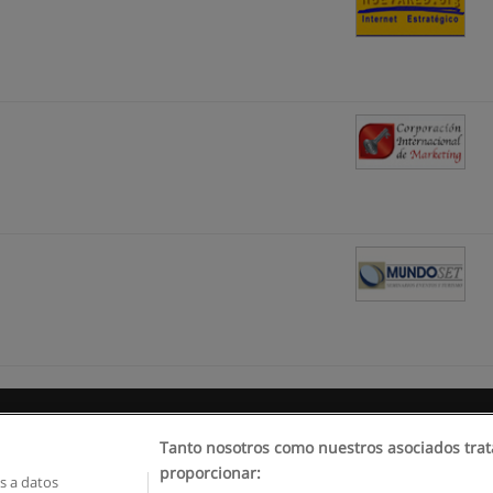
Reglas de uso
Privacidad de datos
Contactar con Educaedu
Tanto nosotros como nuestros asociados trat
proporcionar:
 a datos