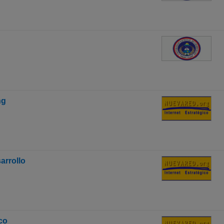
ng
arrollo
co