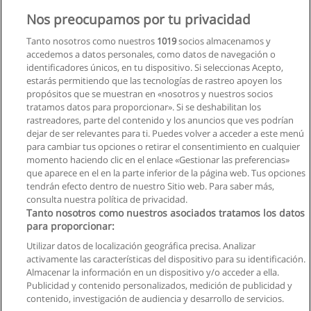
Nos preocupamos por tu privacidad
Carrera de medicina
Tanto nosotros como nuestros
1019
socios almacenamos y
Universidad Nacional del Chimborazo
accedemos a datos personales, como datos de navegación o
identificadores únicos, en tu dispositivo. Si seleccionas Acepto,
Solicita información
estarás permitiendo que las tecnologías de rastreo apoyen los
propósitos que se muestran en «nosotros y nuestros socios
tratamos datos para proporcionar». Si se deshabilitan los
Carrera de Enfermería
rastreadores, parte del contenido y los anuncios que ves podrían
Universidad Nacional del Chimborazo
dejar de ser relevantes para ti. Puedes volver a acceder a este menú
para cambiar tus opciones o retirar el consentimiento en cualquier
Solicita información
momento haciendo clic en el enlace «Gestionar las preferencias»
que aparece en el en la parte inferior de la página web. Tus opciones
tendrán efecto dentro de nuestro Sitio web. Para saber más,
consulta nuestra política de privacidad.
Tanto nosotros como nuestros asociados tratamos los datos
para proporcionar:
Reglas de uso
Utilizar datos de localización geográfica precisa. Analizar
activamente las características del dispositivo para su identificación.
Privacidad de datos
Almacenar la información en un dispositivo y/o acceder a ella.
Publicidad y contenido personalizados, medición de publicidad y
Contactar con Educaedu
contenido, investigación de audiencia y desarrollo de servicios.