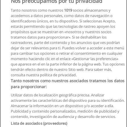
Nos preocupamos por tu privacidad
Tanto nosotros como nuestros
1019
socios almacenamos y
accedemos a datos personales, como datos de navegación o
identificadores únicos, en tu dispositivo. Si seleccionas Acepto,
estarás permitiendo que las tecnologías de rastreo apoyen los
propósitos que se muestran en «nosotros y nuestros socios
tratamos datos para proporcionar». Si se deshabilitan los
rastreadores, parte del contenido y los anuncios que ves podrían
dejar de ser relevantes para ti. Puedes volver a acceder a este menú
para cambiar tus opciones o retirar el consentimiento en cualquier
momento haciendo clic en el enlace «Gestionar las preferencias»
que aparece en el en la parte inferior de la página web. Tus opciones
tendrán efecto dentro de nuestro Sitio web. Para saber más,
consulta nuestra política de privacidad.
Tanto nosotros como nuestros asociados tratamos los datos
para proporcionar:
Reglas de uso
Utilizar datos de localización geográfica precisa. Analizar
activamente las características del dispositivo para su identificación.
Privacidad de datos
Almacenar la información en un dispositivo y/o acceder a ella.
Publicidad y contenido personalizados, medición de publicidad y
Contactar con Educaedu
contenido, investigación de audiencia y desarrollo de servicios.
Lista de asociados (proveedores)
Copyright © Educaedu Business S.L. - CIF : B-95610580: -