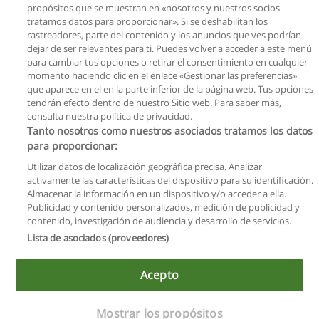
propósitos que se muestran en «nosotros y nuestros socios
tratamos datos para proporcionar». Si se deshabilitan los
rastreadores, parte del contenido y los anuncios que ves podrían
dejar de ser relevantes para ti. Puedes volver a acceder a este menú
para cambiar tus opciones o retirar el consentimiento en cualquier
Ver cursos históricos
momento haciendo clic en el enlace «Gestionar las preferencias»
que aparece en el en la parte inferior de la página web. Tus opciones
tendrán efecto dentro de nuestro Sitio web. Para saber más,
consulta nuestra política de privacidad.
Tanto nosotros como nuestros asociados tratamos los datos
para proporcionar:
Reglas de uso
Utilizar datos de localización geográfica precisa. Analizar
activamente las características del dispositivo para su identificación.
Privacidad de datos
Almacenar la información en un dispositivo y/o acceder a ella.
Publicidad y contenido personalizados, medición de publicidad y
Contactar con Educaedu
contenido, investigación de audiencia y desarrollo de servicios.
Lista de asociados (proveedores)
Copyright © Educaedu Business S.L. - CIF : B-95610580: -
www.educaedu.com.ec
Acepto
Mostrar los propósitos